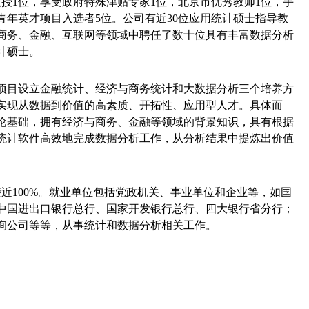
教授
1
位，享受政府特殊津贴专家
1
位，北京市优秀教师
1
位，手
青年英才项目入选者
5
位。
公司有近
30
位应用统计硕士指导教
商务、金融、互联网等领域中聘任了数十位具有丰富数据分析
计硕士。
项目设立金融统计、经济与商务统计和大数据分析三个培养方
实现从数据到价值的高素质、开拓性、应用型人才。具体而
论基础，拥有经济与商务、金融等领域的背景知识，具有根据
统计软件高效地完成数据分析工作，从分析结果中提炼出价值
接近
100%
。就业单位包括党政机关、事业单位和企业等，如国
中国进出口银行总行、国家开发银行总行、四大银行省分行；
询公司等等，从事统计和数据分析相关工作。