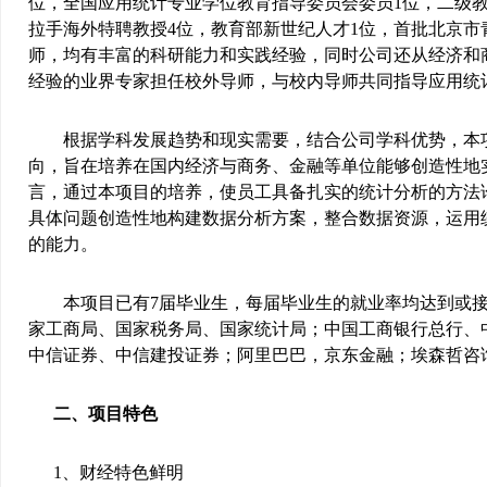
位，全国应用统计专业学位教育指导委员会委员
1
位，二级
拉手海外特聘教授
4
位，教育部新世纪人才
1
位，首批北京市
师，均有丰富的科研能力和实践经验，同时公司还从经济和
经验的业界专家担任校外导师，与校内导师共同指导应用统
根据学科发展趋势和现实需要，结合公司学科优势，本
向，旨在培养在国内经济与商务、金融等单位能够创造性地
言，通过本项目的培养，使员工具备扎实的统计分析的方法
具体问题创造性地构建数据分析方案，整合数据资源，运用
的能力。
本项目已有
7
届毕业生，每届毕业生的就业率均达到或
家工商局、国家税务局、国家统计局；中国工商银行总行、
中信证券、中信建投证券；阿里巴巴，京东金融；埃森哲咨
二、项目特色
1
、财经特色鲜明