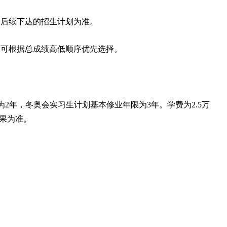
部后续下达的招生计划为准。
生可根据总成绩高低顺序优先选择。
为
2
年，冬奥会实习生计划基本修业年限为
3
年。学费为
2.5
万
果为准。