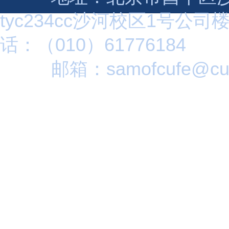
tyc234cc沙河校区1号公司
话：（010）61776184
邮箱：samofcufe@cuf