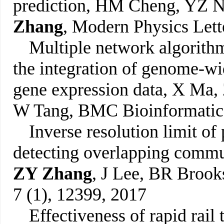
prediction, HM Cheng, YZ N
Zhang
, Modern Physics Lett
Multiple network algorithm
the integration of genome-w
gene expression data, X Ma,
W Tang, BMC Bioinformatics
Inverse resolution limit of 
detecting overlapping commun
ZY Zhang
, J Lee, BR Brook
7 (1), 12399, 2017
Effectiveness of rapid rail