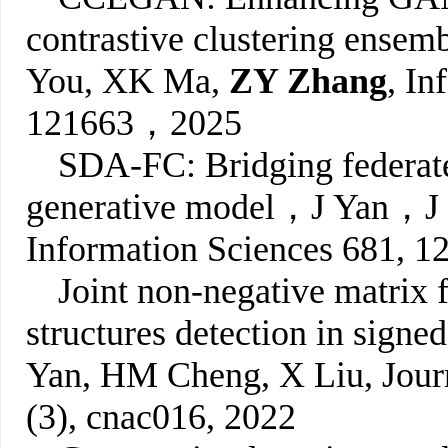
contrastive clustering ensem
You, XK Ma,
ZY Zhang
, I
121663，2025
SDA-FC: Bridging federate
generative model，J Yan，
Information Sciences 681, 1
Joint non-negative matrix 
structures detection in signe
Yan, HM Cheng, X Liu, Jour
(3), cnac016, 2022