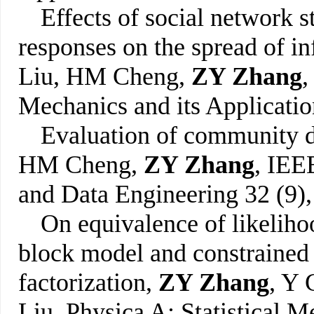
Effects of social network s
responses on the spread of i
Liu, HM Cheng,
ZY Zhang
,
Mechanics and its Applicati
Evaluation of community d
HM Cheng,
ZY Zhang
, IEE
and Data Engineering 32 (9)
On equivalence of likeliho
block model and constrained
factorization,
ZY Zhang
, Y
Liu, Physica A: Statistical M