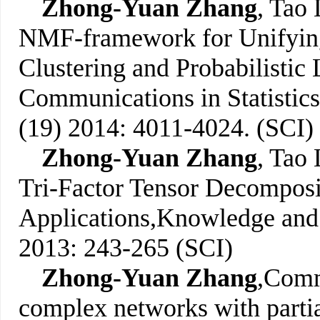
Zhong-Yuan Zhang
, Tao 
NMF-framework for Unifying 
Clustering and Probabilistic
Communications in Statistic
(19) 2014: 4011-4024. (SCI)
Zhong-Yuan Zhang
, Tao 
Tri-Factor Tensor Decomposi
Applications
,
Knowledge and 
2013: 243-265 (SCI)
Zhong-Yuan Zhang
,
Commu
complex networks with parti