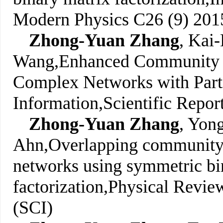
Modern Physics C
26 (9) 201
Zhong-Yuan Zhang
, Kai
Wang,
Enhanced Community S
Complex Networks with Part
Information
,
Scientific Repor
Zhong-Yuan Zhang
, Yon
Ahn,
Overlapping community 
networks using symmetric bi
factorization
,
Physical Revie
(SCI)