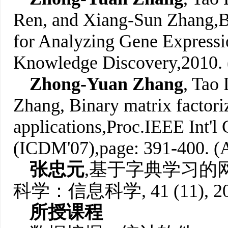
Ren, and Xiang-Sun Zhang,
B
for Analyzing Gene Expressi
Knowledge Discovery,
2010.
Zhong-Yuan Zhang
, Tao
Zhang, Binary matrix factori
applications,Proc.
IEEE Int'l
(ICDM'07),
page: 391-400. (
张忠元
,
基于字典学习的
科学：信息科学, 41 (11), 2011
所授课程