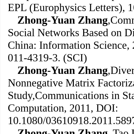
EPL (Europhysics Letters), 1
Zhong-Yuan Zhang
,
Commu
Social Networks Based on Di
China: Information Science,
011-4319-3. (SCI)
Zhong-Yuan Zhang
,
Diver
Nonnegative Matrix Factoriz
Study,
Communications in Stat
Computation, 2011, DOI:
10.1080/03610918.2011.5897
Zhong-Yuan Zhang
, Tao