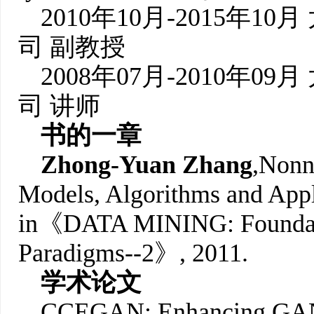
2010年10月-2015年10
司 副教授
2008年07月-2010年09
司 讲师
书的一章
Zhong-Yuan Zhang
,
Nonne
Models, Algorithms and Appl
in《DATA MINING: Foundatio
Paradigms--2》, 2011.
学术论文
CCEGAN: Enhancing GAN 