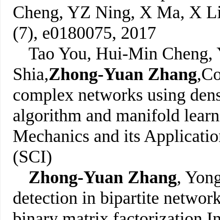
Cheng, YZ Ning, X Ma, X L
(7), e0180075, 2017
Tao You, Hui-Min Cheng, 
Shia,
Zhong-Yuan Zhang
,
Co
complex networks using dens
algorithm and manifold learn
Mechanics and its Applicatio
(SCI)
Zhong-Yuan Zhang
, Yon
detection in bipartite netwo
binary matrix factorization
,
I