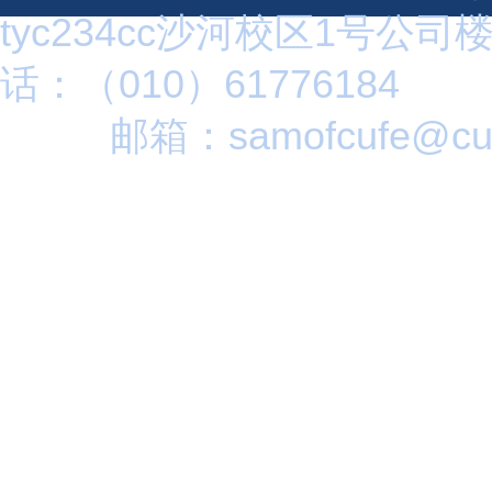
tyc234cc沙河校区1号公司
话：（010）61776184
邮箱：samofcufe@cuf