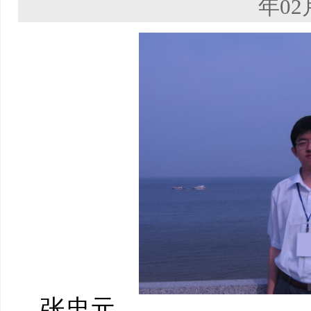
年02
张忠元