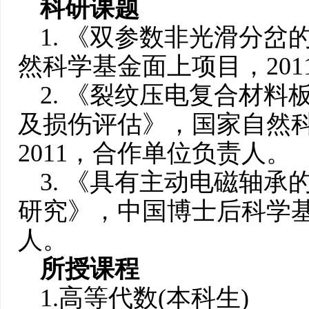
科研课题
1. 《
双参数非光滑分岔
然科学基金面上项目，2011
2. 《
裂纹压电复合材料
及损伤评估
》，国家自然科
2011，合作单位负责人。
3. 《
具有主动电磁轴承
研究
》，中国博士后科学基金
人。
所授课程
1.高等代数(本科生)