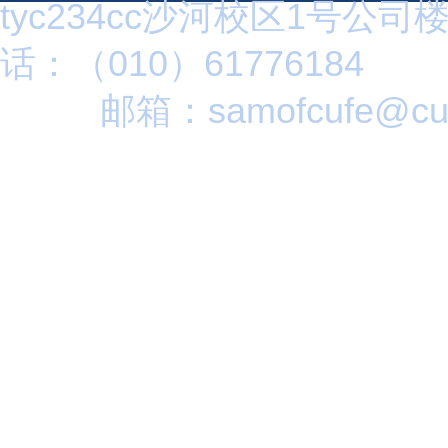
tyc234cc沙河校区1号公司
话：（010）61776184
邮箱：samofcufe@cuf