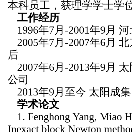
本科员工，获理学学士学
工作经历
1996年7月-2001年
2005年7月-2007年6
后
2007年6月-2013年9月 
公司
2013年9月至今 太阳成集团t
学术论文
1. Fenghong Yang, Miao H
Inexact block Newton method