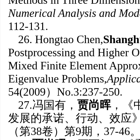
Methods in Three Dimension
Numerical Analysis and Mod
112-131.
26. Hongtao Chen,
Shangh
Postprocessing and Higher O
Mixed Finite Element Approx
Eigenvalue Problems,
Applic
54(2009）No.3:237-250.
27.冯国有，
贾尚晖
，《
发展的承诺、行动、效应》
（第38卷）第9期，37-46