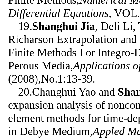
Finite Methods,
Numerical Me
Differential Equations
, VOL.
19.
Shanghui Jia
, Deli Li
Richarson Extrapolation and
Finite Methods For Integro-D
Perous Media,
Applications 
(2008),No.1:13-39.
20.Changhui Yao and
Shan
expansion analysis of nonco
element methods for time-de
in Debye Medium,
Appled Ma