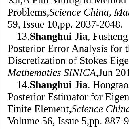
Xu,A Full Multigrid Method 
Problems,
Science China, Ma
59, Issue 10,pp. 2037-2048.
13.
Shanghui Jia
, Fusheng
Posterior Error Analysis for
Discretization of Stokes Eig
Mathematics SINICA,
Jun 20
14.
Shanghui Jia
. Hongta
Posterior Estimator for Eig
Finite Element,
Science Chin
Volume 56, Issue 5,pp. 887-9