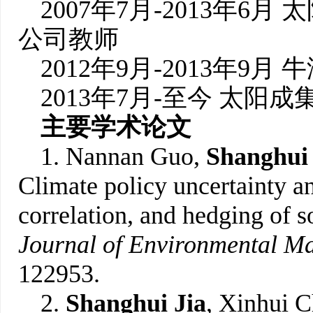
2007年7月-2013年6月 
公司教师
2012年9月-2013年9
2013年7月-至今 太阳成集
主要
学术论文
1. Nannan Guo,
Shanghui
Climate policy uncertainty and
correlation, and hedging of
Journal of Environmental M
122953.
2.
Shanghui Jia
, Xinhui C