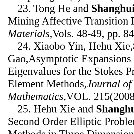
23. Tong He and
Shanghui
Mining Affective Transition
Materials
,
Vols. 48-49, pp. 8
24. Xiaobo Yin, Hehu Xie,
Gao,Asymptotic Expansions a
Eigenvalues for the Stokes 
Element Methods,
Journal of
Mathematics
,VOL. 215(2008
25. Hehu Xie and
Shanghu
Second Order Elliptic Probl