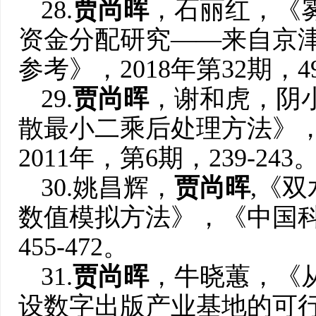
28.
贾尚晖
，石丽红，《
资金分配研究——来自京
参考》，2018年第32期，49
29.
贾尚晖
，谢和虎，阴
散最小二乘后处理方法》
2011年，第6期，239-243
30.姚昌辉，
贾尚晖
,《
数值模拟方法》，《中国科
455-472。
31.
贾尚晖
，牛晓蕙，《
设数字出版产业基地的可