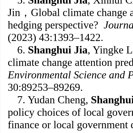
5.
Shanghui Jia
, Xinhui C
Jin，Global climate change 
hedging perspective?
Journa
(2023) 43:1393–1422.
6.
Shanghui Jia
, Yingke 
climate change attention pred
Environmental Science and P
30:89253–89269.
7. Yudan Cheng,
Shanghui
policy choices of local gove
finance or local government 