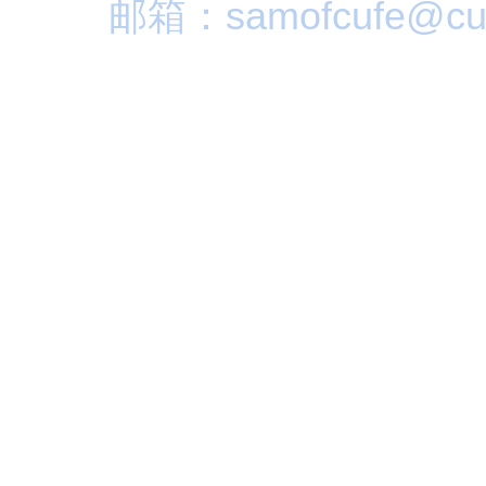
邮箱：samofcufe@cuf