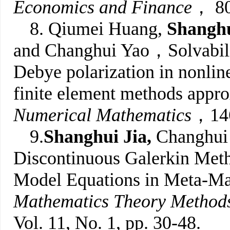
Economics and Finance
， 80
8. Qiumei Huang,
Shanghu
and Changhui Yao，Solvabili
Debye polarization in nonline
finite element methods app
Numerical Mathematics
，146
9.
Shanghui Jia,
Changhui 
Discontinuous Galerkin Met
Model Equations in Meta-Ma
Mathematics Theory Methods
Vol. 11, No. 1, pp. 30-48.