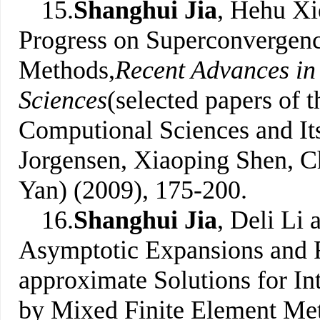
15.
Shanghui Jia
, Hehu Xi
Progress on Superconvergenc
Methods,
Recent Advances in
Sciences
(selected papers of 
Computional Sciences and Its
Jorgensen, Xiaoping Shen, 
Yan) (2009), 175-200.
16.
Shanghui Jia
, Deli Li
Asymptotic Expansions and R
approximate Solutions for Int
by Mixed Finite Element Me