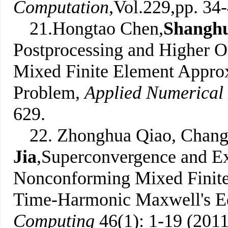
Computation
,Vol.229,pp. 34-
21.Hongtao Chen,
Shanghu
Postprocessing and Higher O
Mixed Finite Element Approx
Problem,
Applied Numerical
629.
22. Zhonghua Qiao, Chan
Jia
,Superconvergence and Ex
Nonconforming Mixed Finite
Time-Harmonic Maxwell's Eq
Computing
46(1): 1-19 (2011