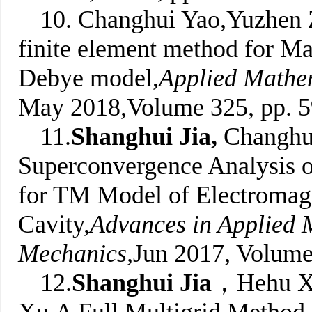
10. Changhui Yao,Yuzhen
finite element method for M
Debye model,
Applied Mathe
May 2018,Volume 325, pp. 5
11.
Shanghui Jia,
Changhu
Superconvergence Analysis 
for TM Model of Electromagne
Cavity,
A
dvances in Applied 
Mechanics,
Jun 2017, Volume 
12.
Shanghui Jia
，Hehu Xi