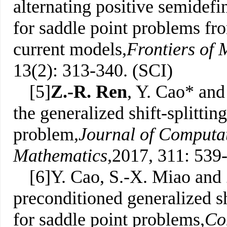
alternating positive semidefin
for saddle point problems f
current models,
Frontiers of 
13(2): 313-340. (SCI)
[5]
Z.-R. Ren
, Y. Cao* and
the generalized shift-splitti
problem,
Journal of Computa
Mathematics
,2017, 311: 539
[6]Y. Cao, S.-X. Miao and
preconditioned generalized sh
for saddle point problems,
Co