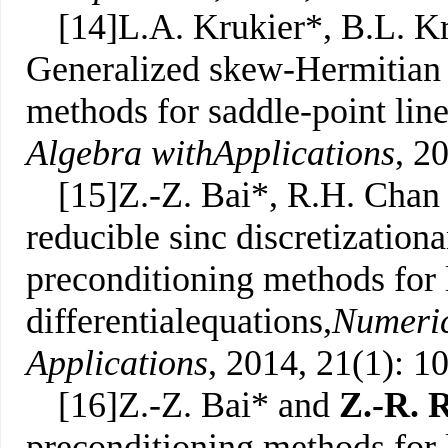
[14]L.A. Krukier*, B.L. K
Generalized skew-Hermitian tr
methods for saddle-point lin
Algebra with
Applications
, 2
[15]Z.-Z. Bai*, R.H. Chan
reducible sinc discretization
preconditioning methods for l
differentialequations,
Numeric
Applications
, 2014, 21(1): 1
[16]Z.-Z. Bai* and
Z.-R. 
preconditioning methods for 