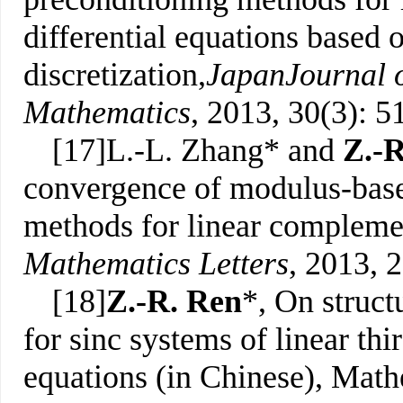
differential equations based 
discretization,
Japan
Journal 
Mathematics
, 2013, 30(3): 5
[17]L.-L. Zhang* and
Z.-
convergence of modulus-based
methods for linear compleme
Mathematics Letters
, 2013, 
[18]
Z.-R. Ren
*, On struc
for sinc systems of linear thi
equations (in Chinese), Mat