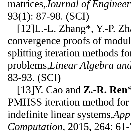
matrices,
Journal of Enginee
93(1): 87-98. (SCI)
[12]L.-L. Zhang*, Y.-P. Z
convergence proofs of modul
splitting iteration methods f
problems,
Linear Algebra and
83-93. (SCI)
[13]Y. Cao and
Z.-R. Ren
PMHSS iteration method for 
indefinite linear systems,
App
Computation
, 2015, 264: 61-