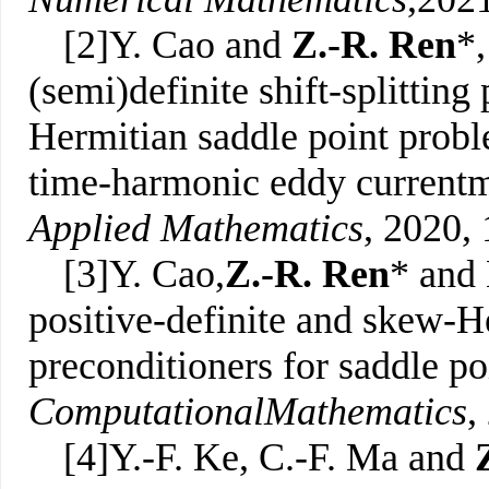
[2]Y. Cao and
Z.-R. Ren
*,
(semi)definite shift-splitting
Hermitian saddle point probl
time-harmonic eddy currentm
Applied Mathematics
, 2020,
[3]Y. Cao,
Z.-R. Ren
* and
positive-definite and skew-He
preconditioners for saddle po
Computational
Mathematics
,
[4]Y.-F. Ke, C.-F. Ma and