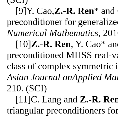
[9]Y. Cao,
Z.-R. Ren
* and 
preconditioner for generaliz
Numerical Mathematics
, 201
[10]
Z.-R. Ren
, Y. Cao* a
preconditioned MHSS real-va
class of complex symmetric i
Asian Journal on
Applied Ma
210. (SCI)
[11]C. Lang and
Z.-R. Re
triangular preconditioners fo