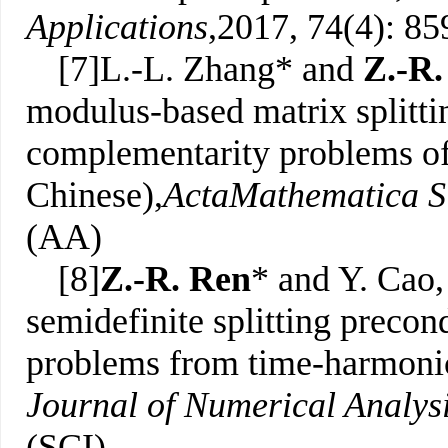
Applications
,2017, 74(4): 85
[7]L.-L. Zhang* and
Z.-R.
modulus-based matrix splittin
complementarity problems of
Chinese),
Acta
Mathematica S
(AA)
[8]
Z.-R. Ren
* and Y. Cao,
semidefinite splitting precon
problems from time-harmonic
Journal of Numerical Analys
(SCI)