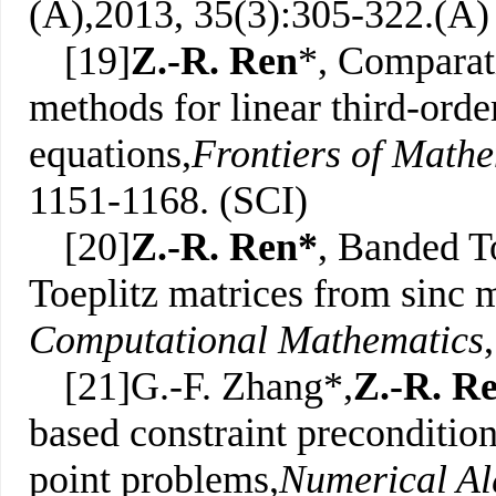
(A),2013, 35(3):305-322.(A)
[19]
Z.-R. Ren
*, Comparat
methods for linear third-orde
equations,
Frontiers of Mathe
1151-1168. (SCI)
[20]
Z.-R. Ren*
, Banded To
Toeplitz matrices from sinc 
Computational Mathematics
[21]G.-F. Zhang*,
Z.-R. R
based constraint precondition
point problems,
Numerical Al