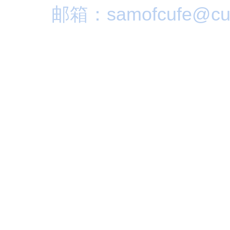
邮箱：samofcufe@cuf