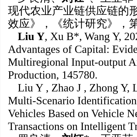
现代农业产业链供应链的
效应》，《统计研究》，第
Liu Y
, Xu B*, Wang Y, 20
Advantages of Capital: Evid
Multiregional Input-output A
Production, 145780.
Liu Y , Zhao J , Zhong Y, L
Multi-Scenario Identificatio
Vehicles Based on Vehicle N
Transactions on Intelligent T